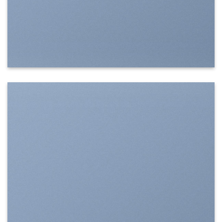
SHOW ON HOVER
Select between various hover effects