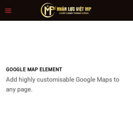
Chuyển
đến
nội
dung
GOOGLE MAP ELEMENT
Add highly customisable Google Maps to
any page.